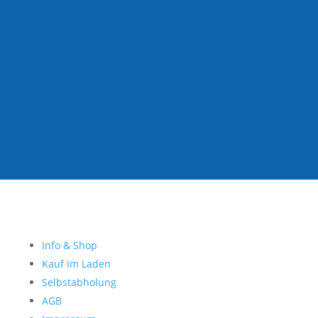
Info & Shop
Kauf im Laden
Selbstabholung
AGB